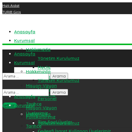
Hızlı Aidat
TURIB Giriş
Üye Girişi
Dr.Ziya Kaya Mah. Cumhuriyet cad. No:2 Gemlik
Anasayfa
0224 513 46 00
Kurumsal
Hakkımızda
Anasayfa
Yönetim Kurulumuz
Kurumsal
Meclis
Hakkımızda
Personel
Yönetim Kurulumuz
Misyon-Vizyon
Meclis
Politikalarımız
Anasayfa
Personel
Tarihçe
İletişim
Kurumsal
Misyon-Vizyon
Üyelerimiz
Hakkımızda
Politikalarımız
Tüm Faal Üyeler
Yönetim Kurulumuz
Tarihçe
Coğrafi İşaret Kullanan Üyelerimiz