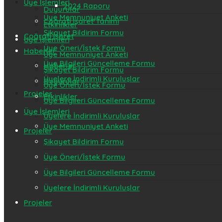
Üye İşlemleri
2024 Raporu
Duyurular
Üye Memnuniyet Anketi
Coğrafi İşaret Tanımı
Etkinlikler
Şikayet Bildirim Formu
Coğrafi İşaret
Üye İşlemleri
Üye Öneri/İstek Formu
Haberler
Üye Memnuniyet Anketi
Üye Bilgileri Güncelleme Formu
Haberler
Şikayet Bildirim Formu
Üyelere İndirimli Kuruluşlar
Duyurular
Üye Öneri/İstek Formu
Projeler
Etkinlikler
Üye Bilgileri Güncelleme Formu
Üye İşlemleri
Üyelere İndirimli Kuruluşlar
Üye Memnuniyet Anketi
Projeler
Şikayet Bildirim Formu
Üye Öneri/İstek Formu
Üye Bilgileri Güncelleme Formu
Üyelere İndirimli Kuruluşlar
Projeler