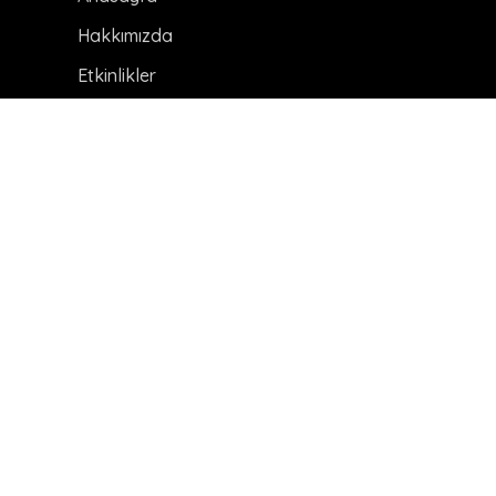
Hakkımızda
Etkinlikler
Duyurular
Haberler
HARİTA