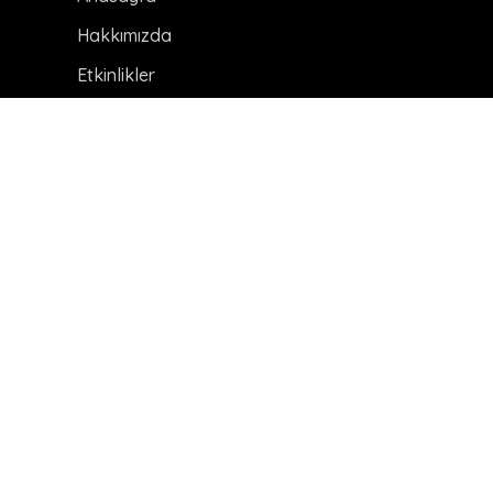
Hakkımızda
Etkinlikler
Duyurular
Haberler
HARİTA