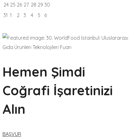
24
25
26
27
28
29
30
31
1
2
3
4
5
6
Hemen Şimdi
Coğrafi İşaretinizi
Alın
BAŞVUR