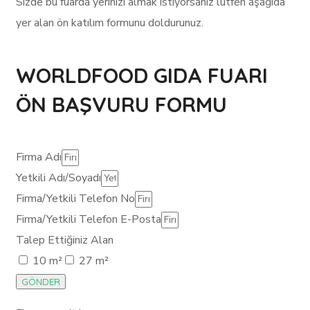
Sizde bu fuarda yerinizi almak istiyorsanız lütfen aşağıda
yer alan ön katılım formunu doldurunuz.
WORLDFOOD GIDA FUARI
ÖN BAŞVURU FORMU
Firma Adı
Yetkili Adı/Soyadı
Firma/Yetkili Telefon No
Firma/Yetkili Telefon E-Posta
Talep Ettiğiniz Alan
10 m²
27 m²
GÖNDER