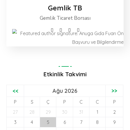
Gemlik TB
Gemlik Ticaret Borsası
Etkinlik Takvimi
<<
Ağu 2026
>>
P
S
Ç
P
C
C
P
27
28
29
30
31
1
2
3
4
5
6
7
8
9