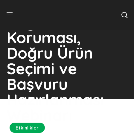
Avrupa Birliği
Coğrafi İşaret
Koruması,
Doğru Ürün
Seçimi ve
Başvuru
Hazırlanması
Webinarı
Etkinlikler