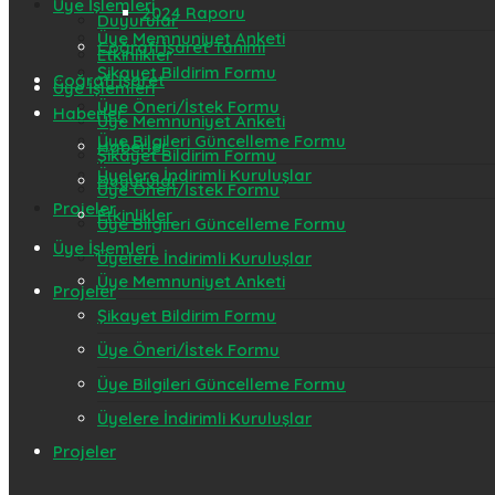
Üye İşlemleri
2024 Raporu
Duyurular
Üye Memnuniyet Anketi
Coğrafi İşaret Tanımı
Etkinlikler
Şikayet Bildirim Formu
Coğrafi İşaret
Üye İşlemleri
Üye Öneri/İstek Formu
Haberler
Üye Memnuniyet Anketi
Üye Bilgileri Güncelleme Formu
Haberler
Şikayet Bildirim Formu
Üyelere İndirimli Kuruluşlar
Duyurular
Üye Öneri/İstek Formu
Projeler
Etkinlikler
Üye Bilgileri Güncelleme Formu
Üye İşlemleri
Üyelere İndirimli Kuruluşlar
Üye Memnuniyet Anketi
Projeler
Şikayet Bildirim Formu
Üye Öneri/İstek Formu
Üye Bilgileri Güncelleme Formu
Üyelere İndirimli Kuruluşlar
Projeler