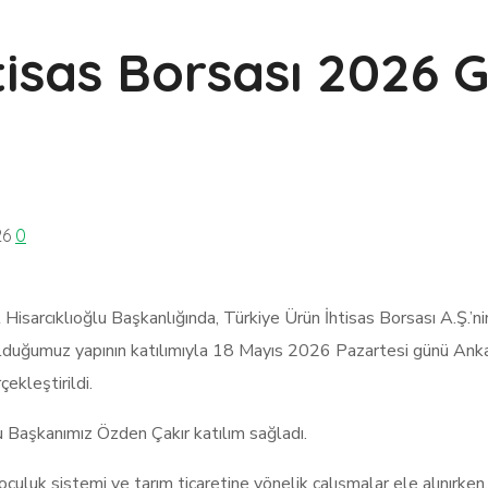
tisas Borsası 2026 
26
0
t Hisarcıklıoğlu Başkanlığında, Türkiye Ürün İhtisas Borsası A.Ş.’
 olduğumuz yapının katılımıyla 18 Mayıs 2026 Pazartesi günü Anka
ekleştirildi.
 Başkanımız Özden Çakır katılım sağladı.
poculuk sistemi ve tarım ticaretine yönelik çalışmalar ele alınırke