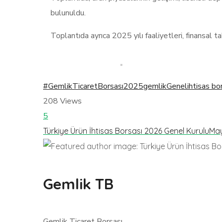
bulunuldu.
Toplantıda ayrıca 2025 yılı faaliyetleri, finansal
#GemlikTicaretBorsası
2025
gemlik
Genel
ihtisas bo
208
Views
5
Türkiye Ürün İhtisas Borsası 2026 Genel Kurulu
May
Gemlik TB
Gemlik Ticaret Borsası